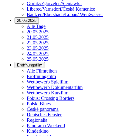
Görlitz/Zgorzelec/Sieniawka
Liberec/Varnsdorf/Česká Kamenice
Bautzen/Ebersbach/Löbau/ Weißwasser
20.05.2025
Alle Tage
20.05.2025
21.05.2025
22.05.2025
23.05.2025
24.05.2025
25.05.2025
Eröffnungsfilm
Alle Filmreihen
Eröffnungsfilm
Wettbewerb Spielfilm
Wettbewerb Dokumentarfilm
Wettbewerb Kurzfilm
Fokus: Crossing Borders
Polski Blues
České panorama
Deutsches Fenster
Regionalia
Panorama Weekend
Kinderkino