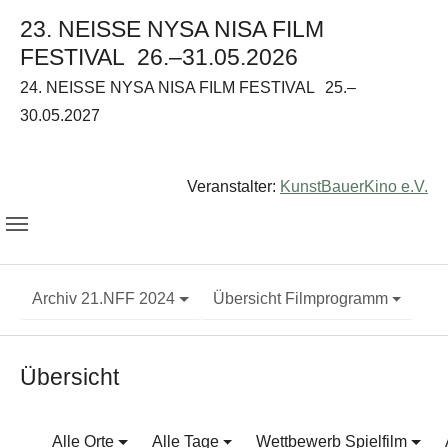
23. NEISSE NYSA NISA FILM
FESTIVAL
26.–31.05.2026
24. NEISSE NYSA NISA FILM FESTIVAL
25.–
30.05.2027
Veranstalter:
KunstBauerKino e.V.
Archiv 21.NFF 2024
Übersicht Filmprogramm
Übersicht
Alle Orte
Alle Tage
Wettbewerb Spielfilm