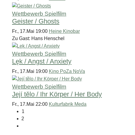
Wettbewerb Spielfilm
Geister / Ghosts
Fr., 17.Mai 19:00
Heine Kinobar
Zu Gast: Hans Henschel
Wettbewerb Spielfilm
Lęk / Angst / Anxiety
Fr., 17.Mai 19:00
Kino PoZa NoVa
Wettbewerb Spielfilm
Její tělo / Ihr Körper / Her Body
Fr., 17.Mai 22:00
Kulturfabrik Meda
1
2