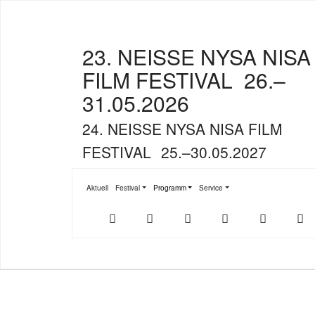
23. NEISSE NYSA NISA
FILM FESTIVAL
26.–
31.05.2026
24. NEISSE NYSA NISA FILM
FESTIVAL
25.–30.05.2027
Aktuell
Festival
Programm
Service
Submenu for "Festival"
Submenu for "Programm"
Submenu for "Service"
Der
NFF-
NFF-
Youtube
Facebook
T
offizielle
App
App
NFF-
im
bei
Webshop
App
Google
Store
Play