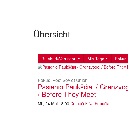
Übersicht
Rumburk/Varnsdorf
Alle Tage
Fokus:
Fokus: Post Soviet Union
Pasienio Paukščiai / Grenzvö
/ Before They Meet
Mi., 24.Mai 18:00
Domeček Na Kopečku