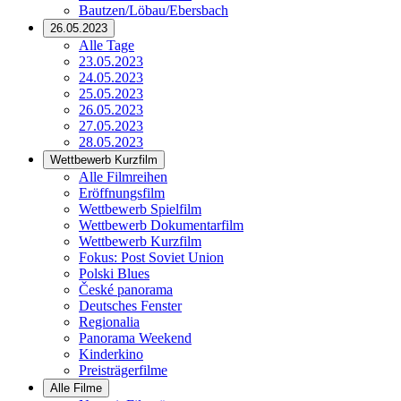
Bautzen/Löbau/Ebersbach
26.05.2023
Alle Tage
23.05.2023
24.05.2023
25.05.2023
26.05.2023
27.05.2023
28.05.2023
Wettbewerb Kurzfilm
Alle Filmreihen
Eröffnungsfilm
Wettbewerb Spielfilm
Wettbewerb Dokumentarfilm
Wettbewerb Kurzfilm
Fokus: Post Soviet Union
Polski Blues
České panorama
Deutsches Fenster
Regionalia
Panorama Weekend
Kinderkino
Preisträgerfilme
Alle Filme