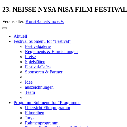
23. NEISSE NYSA NISA FILM FESTIVA
Veranstalter:
KunstBauerKino e.V.
Aktuell
Festival
Submenu for "Festival"
Festivalgalerie
Reglements & Einreichungen
Preise
Spielstätten
Festival-Cafés
Sponsoren & Partner
Idee
auszeichnungen
Team
Programm
Submenu for "Programm"
Übersicht Filmprogramm
Filmreihen
Jurys
Rahmenprogramm