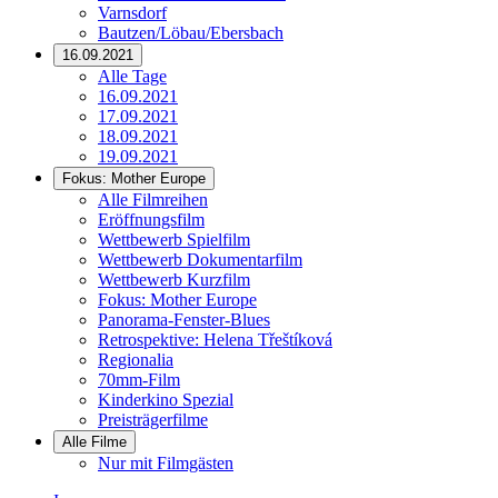
Varnsdorf
Bautzen/Löbau/Ebersbach
16.09.2021
Alle Tage
16.09.2021
17.09.2021
18.09.2021
19.09.2021
Fokus: Mother Europe
Alle Filmreihen
Eröffnungsfilm
Wettbewerb Spielfilm
Wettbewerb Dokumentarfilm
Wettbewerb Kurzfilm
Fokus: Mother Europe
Panorama-Fenster-Blues
Retrospektive: Helena Třeštíková
Regionalia
70mm-Film
Kinderkino Spezial
Preisträgerfilme
Alle Filme
Nur mit Filmgästen