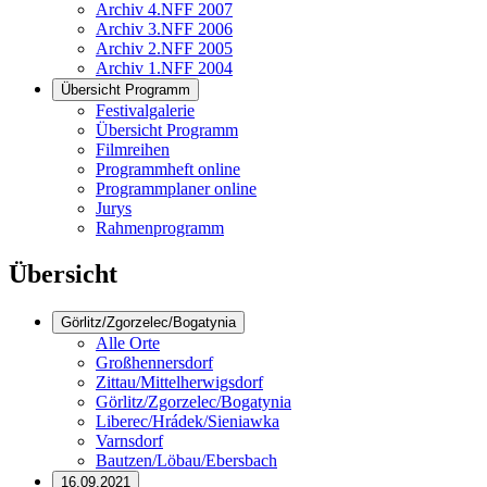
Archiv 4.NFF 2007
Archiv 3.NFF 2006
Archiv 2.NFF 2005
Archiv 1.NFF 2004
Übersicht Programm
Festivalgalerie
Übersicht Programm
Filmreihen
Programmheft online
Programmplaner online
Jurys
Rahmenprogramm
Übersicht
Görlitz/Zgorzelec/Bogatynia
Alle Orte
Großhennersdorf
Zittau/Mittelherwigsdorf
Görlitz/Zgorzelec/Bogatynia
Liberec/Hrádek/Sieniawka
Varnsdorf
Bautzen/Löbau/Ebersbach
16.09.2021