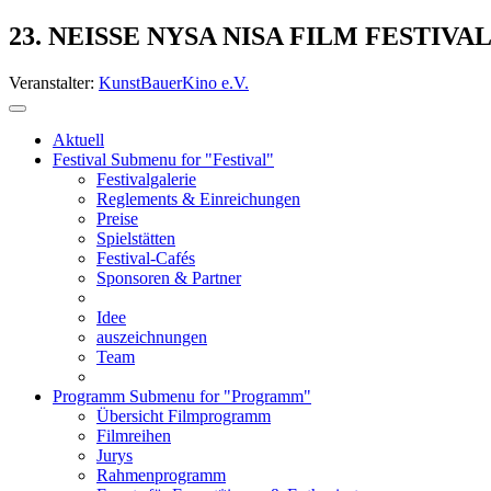
23. NEISSE NYSA NISA FILM FESTIVA
Veranstalter:
KunstBauerKino e.V.
Aktuell
Festival
Submenu for "Festival"
Festivalgalerie
Reglements & Einreichungen
Preise
Spielstätten
Festival-Cafés
Sponsoren & Partner
Idee
auszeichnungen
Team
Programm
Submenu for "Programm"
Übersicht Filmprogramm
Filmreihen
Jurys
Rahmenprogramm