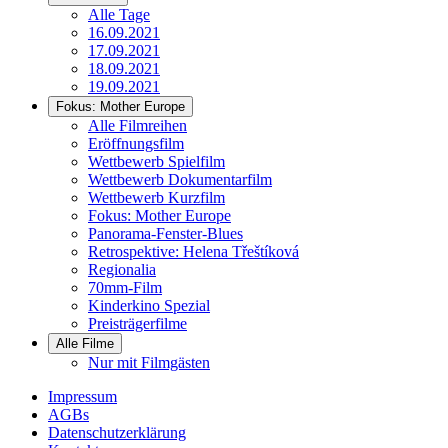
Alle Tage
16.09.2021
17.09.2021
18.09.2021
19.09.2021
Fokus: Mother Europe
Alle Filmreihen
Eröffnungsfilm
Wettbewerb Spielfilm
Wettbewerb Dokumentarfilm
Wettbewerb Kurzfilm
Fokus: Mother Europe
Panorama-Fenster-Blues
Retrospektive: Helena Třeštíková
Regionalia
70mm-Film
Kinderkino Spezial
Preisträgerfilme
Alle Filme
Nur mit Filmgästen
Impressum
AGBs
Datenschutzerklärung