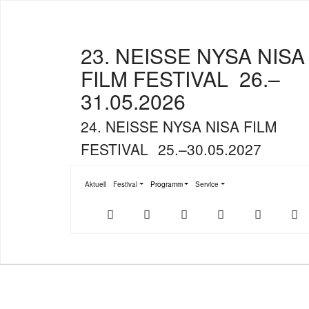
23. NEISSE NYSA NISA
FILM FESTIVAL
26.–
31.05.2026
24. NEISSE NYSA NISA FILM
FESTIVAL
25.–30.05.2027
Aktuell
Festival
Programm
Service
Submenu for "Festival"
Submenu for "Programm"
Submenu for "Service"
Der
NFF-
NFF-
Youtube
Facebook
T
offizielle
App
App
NFF-
im
bei
Webshop
App
Google
Store
Play