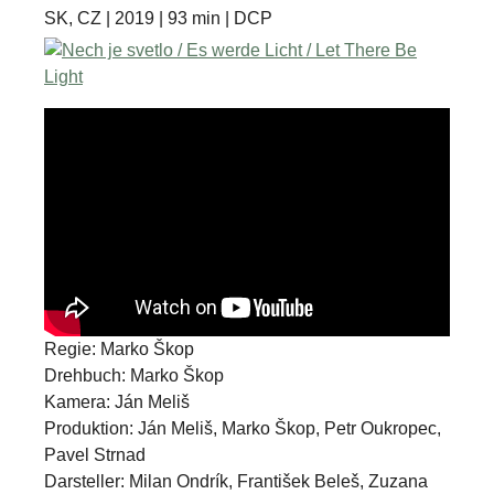
SK, CZ | 2019 | 93 min | DCP
Regie: Marko Škop
Drehbuch: Marko Škop
Kamera: Ján Meliš
Produktion: Ján Meliš, Marko Škop, Petr Oukropec,
Pavel Strnad
Darsteller: Milan Ondrík, František Beleš, Zuzana