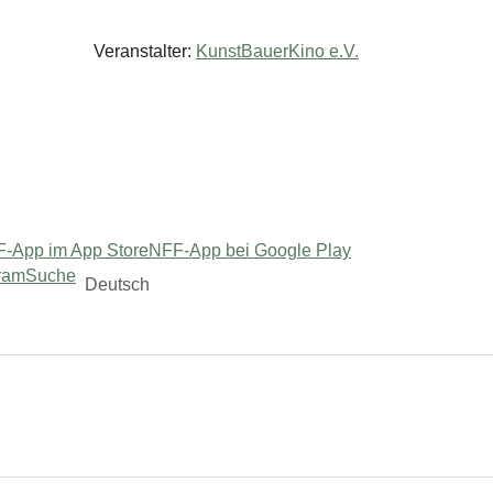
Veranstalter:
KunstBauerKino e.V.
-App im App Store
NFF-App bei Google Play
ram
Suche
Deutsch