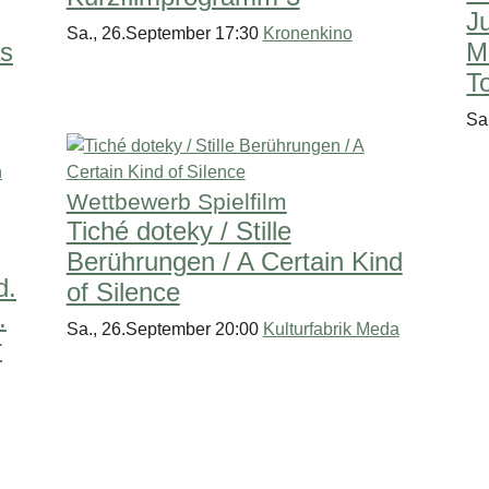
J
Sa., 26.September 17:30
Kronenkino
s
M
T
Sa
Wettbewerb Spielfilm
Tiché doteky / Stille
Berührungen / A Certain Kind
d.
of Silence
.
Sa., 26.September 20:00
Kulturfabrik Meda
r