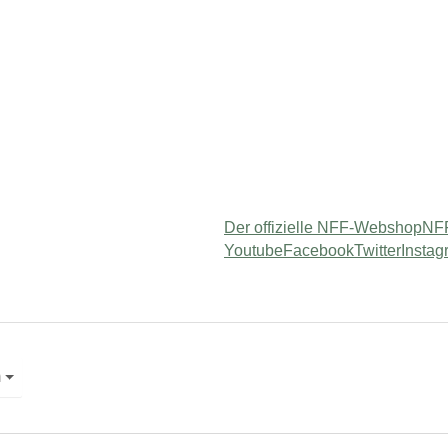
Der offizielle NFF-Webshop
NFF
Youtube
Facebook
Twitter
Instag
 "Service"
m