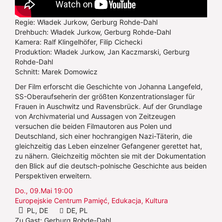
Regie: Władek Jurkow, Gerburg Rohde-Dahl
Drehbuch: Władek Jurkow, Gerburg Rohde-Dahl
Kamera: Ralf Klingelhöfer, Filip Cichecki
Produktion: Władek Jurkow, Jan Kaczmarski, Gerburg
Rohde-Dahl
Schnitt: Marek Domowicz
Der Film erforscht die Geschichte von Johanna Langefeld,
SS-Oberaufseherin der größten Konzentrationslager für
Frauen in Auschwitz und Ravensbrück. Auf der Grundlage
von Archivmaterial und Aussagen von Zeitzeugen
versuchen die beiden Filmautoren aus Polen und
Deutschland, sich einer hochrangigen Nazi-Täterin, die
gleichzeitig das Leben einzelner Gefangener gerettet hat,
zu nähern. Gleichzeitig möchten sie mit der Dokumentation
den Blick auf die deutsch-polnische Geschichte aus beiden
Perspektiven erweitern.
Do., 09.Mai 19:00
Europejskie Centrum Pamięć, Edukacja, Kultura
PL, DE
DE, PL
Zu Gast: Gerburg Rohde-Dahl