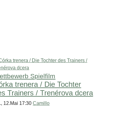
ttbewerb Spielfilm
órka trenera / Die Tochter
es Trainers / Trenérova dcera
., 12.Mai 17:30
Camillo