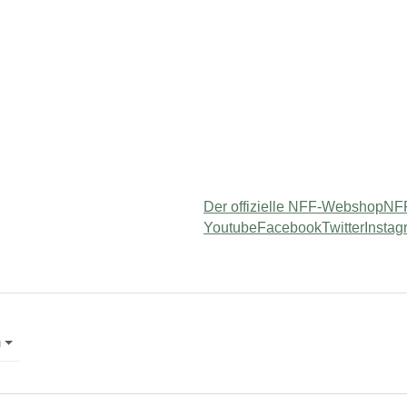
Der offizielle NFF-Webshop
NFF
Youtube
Facebook
Twitter
Instag
 "Service"
m