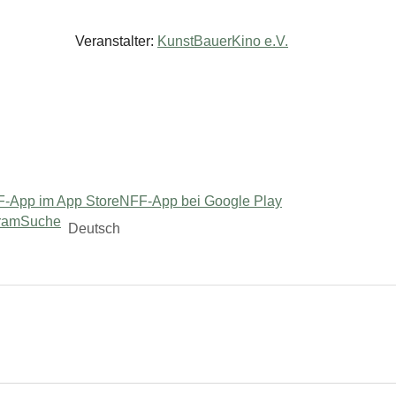
Veranstalter:
KunstBauerKino e.V.
-App im App Store
NFF-App bei Google Play
ram
Suche
Deutsch