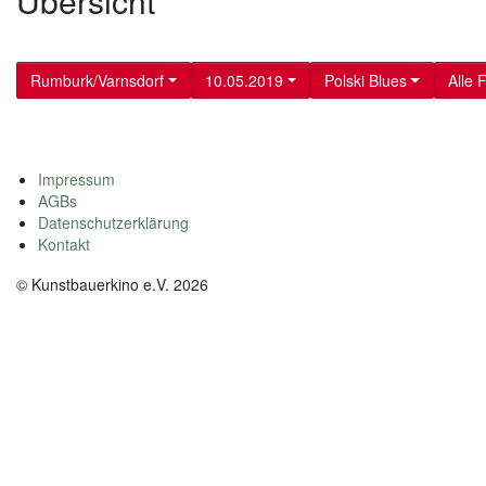
Übersicht
Rumburk/Varnsdorf
10.05.2019
Polski Blues
Alle 
Impressum
AGBs
Datenschutzerklärung
Kontakt
© Kunstbauerkino e.V. 2026