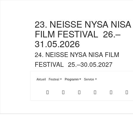
23. NEISSE NYSA NISA
FILM FESTIVAL
26.–
31.05.2026
24. NEISSE NYSA NISA FILM
FESTIVAL
25.–30.05.2027
Aktuell
Festival
Programm
Service
Submenu for "Festival"
Submenu for "Programm"
Submenu for "Service"
Der
NFF-
NFF-
Youtube
Facebook
T
offizielle
App
App
NFF-
im
bei
Webshop
App
Google
Store
Play