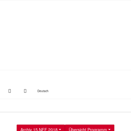
witter
Instagram
Suche
Deutsch
Archiv 15.NFF 2018
Übersicht Programm