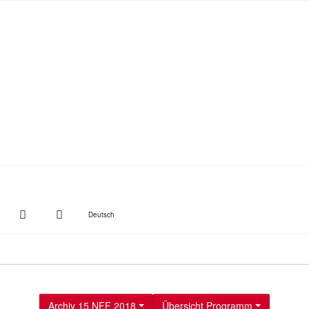
witter
Instagram
Suche
Deutsch
Archiv 15.NFF 2018
Übersicht Programm