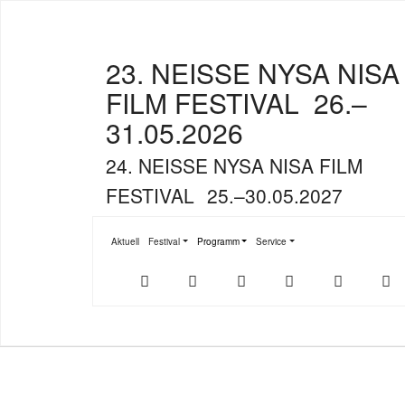
23. NEISSE NYSA NISA
FILM FESTIVAL
26.–
31.05.2026
24. NEISSE NYSA NISA FILM
FESTIVAL
25.–30.05.2027
Aktuell
Festival
Programm
Service
Submenu for "Festival"
Submenu for "Programm"
Submenu for "Service"
Der
NFF-
NFF-
Youtube
Facebook
T
offizielle
App
App
NFF-
im
bei
Webshop
App
Google
Store
Play