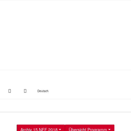
witter
Instagram
Suche
Deutsch
Archiv 15.NFF 2018
Übersicht Programm