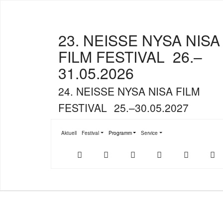
23. NEISSE NYSA NISA
FILM FESTIVAL
26.–
31.05.2026
24. NEISSE NYSA NISA FILM
FESTIVAL
25.–30.05.2027
Aktuell
Festival
Programm
Service
Submenu for "Festival"
Submenu for "Programm"
Submenu for "Service"
Der
NFF-
NFF-
Youtube
Facebook
T
offizielle
App
App
NFF-
im
bei
Webshop
App
Google
Store
Play