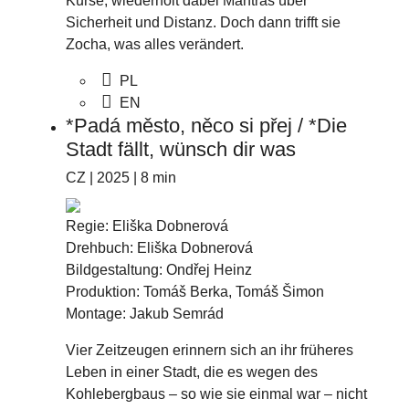
Kurse, wiederholt dabei Mantras über
Sicherheit und Distanz. Doch dann trifft sie
Zocha, was alles verändert.
PL
EN
*Padá město, něco si přej / *Die
Stadt fällt, wünsch dir was
CZ | 2025 | 8 min
Regie: Eliška Dobnerová
Drehbuch: Eliška Dobnerová
Bildgestaltung: Ondřej Heinz
Produktion: Tomáš Berka, Tomáš Šimon
Montage: Jakub Semrád
Vier Zeitzeugen erinnern sich an ihr früheres
Leben in einer Stadt, die es wegen des
Kohlebergbaus – so wie sie einmal war – nicht