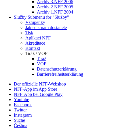
Archiv 3.NFF 2006
Archiv 2.NFF 2005
Archiv 1.NFF 2004
Služby
Submenu for "Služby"
Vstupenky
Jak se k nám dostanete
Tisk
Aplikaci NFF
Akreditace
Kontakt
Tiráž / VOP
Tiráž
VOP
Datenschutzerklärung
Barrierefreiheitserklärung
Der offizielle NFF-Webshop
NFF-App im App Store
NFF-App bei Google Play
Youtube
Facebook
Twitter
Instagram
Suche
Čeština