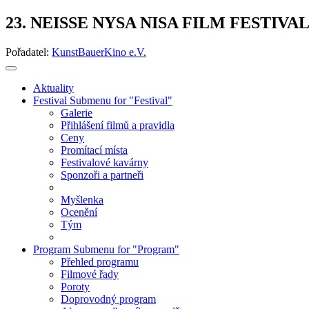
23. NEISSE NYSA NISA FILM FESTIVA
Pořadatel:
KunstBauerKino e.V.
Aktuality
Festival
Submenu for "Festival"
Galerie
Přihlášení filmů a pravidla
Ceny
Promítací místa
Festivalové kavárny
Sponzoři a partneři
Myšlenka
Ocenění
Tým
Program
Submenu for "Program"
Přehled programu
Filmové řady
Poroty
Doprovodný program