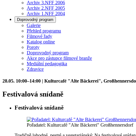
Archiv 3.NFF 2006
Archiv 2.NFF 2005
Archiv 1.NFF 2004
Doprovodný program
Galerie
Přehled programu
Filmové řady
Katalog online
Poroty
Doprovodný program
Akce pro zástupce filmové branže
Mediální pedagogika
Zdravice
28.05. 10:00–14:00 | Kulturcafé "Alte Bäckerei", Großhennersdo
Festivalová snídaně
Festivalová snídaně
Pořadatel: Kulturcafé "Alte Bäckerei" Großhennersdorf
Tradičně lahodné, pestré a vegetariánské: Na festivalové snídan