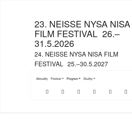
23. NEISSE NYSA NISA
FILM FESTIVAL
26.–
31.5.2026
24. NEISSE NYSA NISA FILM
FESTIVAL
25.–30.5.2027
Aktuality
Festival
Program
Služby
Submenu for "Festival"
Submenu for "Program"
Submenu for "Služby"
Der
NFF-
NFF-
Youtube
Facebook
T
offizielle
App
App
NFF-
im
bei
Webshop
App
Google
Store
Play