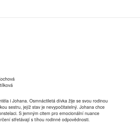
Kochová
tílková
ěla i Johana. Osmnáctiletá dívka žije se svou rodinou
u sestru, jejíž stav je nevypočitatelný. Johana chce
 konstelaci. S jemným citem pro emocionální nuance
čení střetávají s tíhou rodinné odpovědnosti.