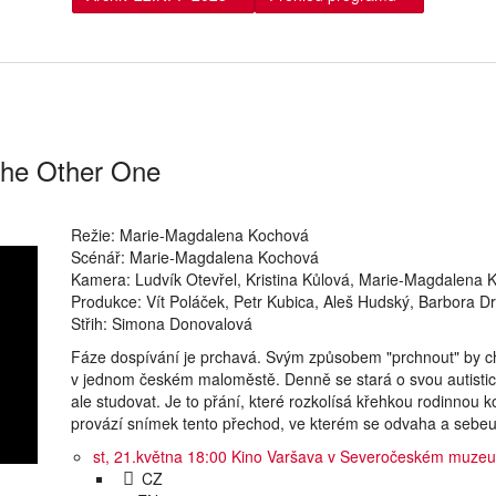
The Other One
Režie: Marie-Magdalena Kochová
Scénář: Marie-Magdalena Kochová
Kamera: Ludvík Otevřel, Kristina Kůlová, Marie-Magdalena 
Produkce: Vít Poláček, Petr Kubica, Aleš Hudský, Barbora Dr
Střih: Simona Donovalová
Fáze dospívání je prchavá. Svým způsobem "prchnout" by cht
v jednom českém maloměstě. Denně se stará o svou autisticko
ale studovat. Je to přání, které rozkolísá křehkou rodinnou
provází snímek tento přechod, ve kterém se odvaha a sebeur
st, 21.května 18:00
Kino Varšava v Severočeském muzeu
CZ