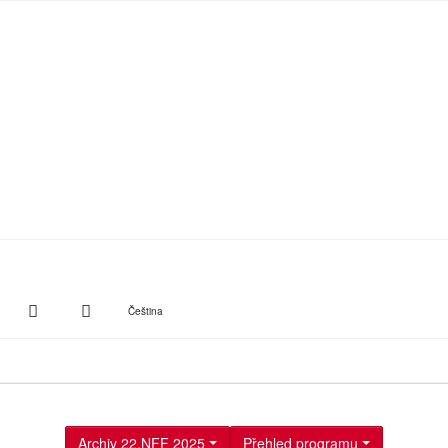
witter
Instagram
Suche
Čeština
Archiv 22.NFF 2025
Přehled programu