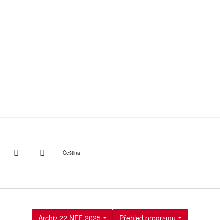
witter
Instagram
Suche
Čeština
Archiv 22.NFF 2025
Přehled programu