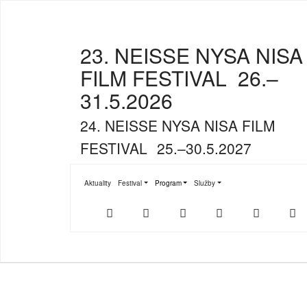
23. NEISSE NYSA NISA
FILM FESTIVAL
26.–
31.5.2026
24. NEISSE NYSA NISA FILM
FESTIVAL
25.–30.5.2027
Aktuality
Festival
Program
Služby
Submenu for "Festival"
Submenu for "Program"
Submenu for "Služby"
Der
NFF-
NFF-
Youtube
Facebook
T
offizielle
App
App
NFF-
im
bei
Webshop
App
Google
Store
Play