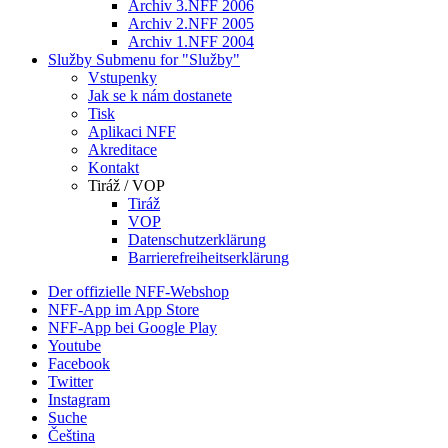
Archiv 3.NFF 2006
Archiv 2.NFF 2005
Archiv 1.NFF 2004
Služby
Submenu for "Služby"
Vstupenky
Jak se k nám dostanete
Tisk
Aplikaci NFF
Akreditace
Kontakt
Tiráž / VOP
Tiráž
VOP
Datenschutzerklärung
Barrierefreiheitserklärung
Der offizielle NFF-Webshop
NFF-App im App Store
NFF-App bei Google Play
Youtube
Facebook
Twitter
Instagram
Suche
Čeština