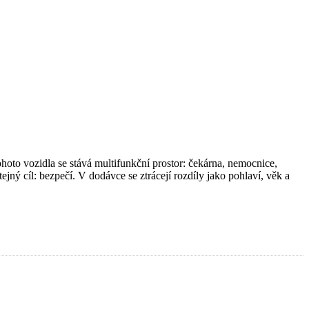
ohoto vozidla se stává multifunkční prostor: čekárna, nemocnice,
jný cíl: bezpečí. V dodávce se ztrácejí rozdíly jako pohlaví, věk a