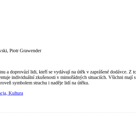
ski, Piotr Grawender
u a doprovází lidi, kteří se vydávají na útěk v zaprášené dodávce. Z t
tuje individuální zkušenosti v mimořádných situaciích. Všichni mají ste
oveň symbolem strachu i naděje lidí na útěku.
cja, Kultura