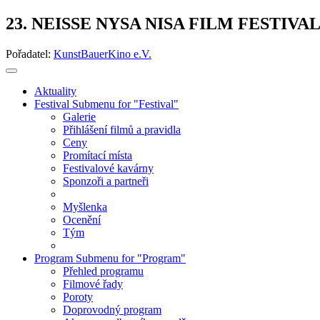
23. NEISSE NYSA NISA FILM FESTIVA
Pořadatel:
KunstBauerKino e.V.
Aktuality
Festival
Submenu for "Festival"
Galerie
Přihlášení filmů a pravidla
Ceny
Promítací místa
Festivalové kavárny
Sponzoři a partneři
Myšlenka
Ocenění
Tým
Program
Submenu for "Program"
Přehled programu
Filmové řady
Poroty
Doprovodný program