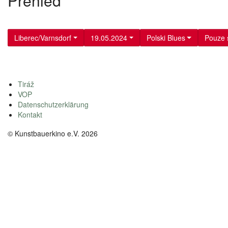
Přehled
Liberec/Varnsdorf
19.05.2024
Polski Blues
Pouze 
Tiráž
VOP
Datenschutzerklärung
Kontakt
© Kunstbauerkino e.V. 2026