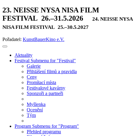
23. NEISSE NYSA NISA FILM
FESTIVAL
26.–31.5.2026
24. NEISSE NYSA
NISA FILM FESTIVAL
25.–30.5.2027
Pořadatel:
KunstBauerKino e.V.
Aktuality
Festival
Submenu for "Festival"
Galerie
Přihlášení filmů a pravidla
Ceny
Promítací místa
Festivalové kavárny
Sponzoři a partneři
Myšlenka
Ocenění
Tým
Program
Submenu for "Program"
Přehled programu