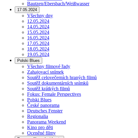
Bautzen/Ebersbach/Weißwasser
17.05.2024
Všechny dny
12.05.2024
14.05.2024
15.05.2024
16.05.2024
17.05.2024
18.05.2024
19.05.2024
Polski Blues
Všechny filmové řady
Zahajovací snímek
Soutěž celovečerních hraných filmů
Soutěž dokumentárních snímků
Soutěž krátkých filmů
Fokus: Female Perspectives
Polski Blues
České panorama
Deutsches Fenster
Regionalia
Panorama Weekend
Kino pro děti
Oceněné filmy