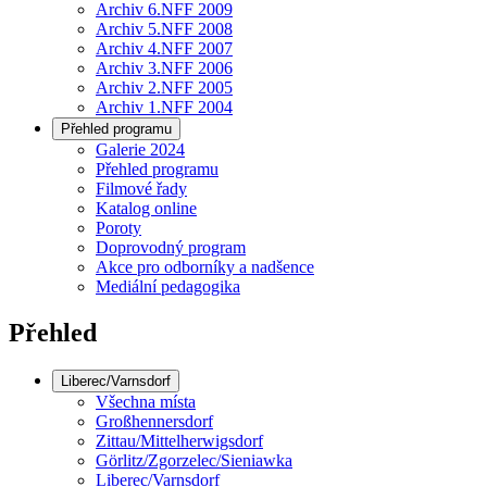
Archiv 6.NFF 2009
Archiv 5.NFF 2008
Archiv 4.NFF 2007
Archiv 3.NFF 2006
Archiv 2.NFF 2005
Archiv 1.NFF 2004
Přehled programu
Galerie 2024
Přehled programu
Filmové řady
Katalog online
Poroty
Doprovodný program
Akce pro odborníky a nadšence
Mediální pedagogika
Přehled
Liberec/Varnsdorf
Všechna místa
Großhennersdorf
Zittau/Mittelherwigsdorf
Görlitz/Zgorzelec/Sieniawka
Liberec/Varnsdorf