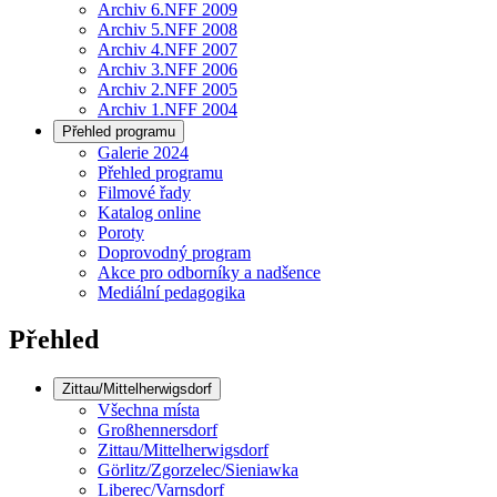
Archiv 6.NFF 2009
Archiv 5.NFF 2008
Archiv 4.NFF 2007
Archiv 3.NFF 2006
Archiv 2.NFF 2005
Archiv 1.NFF 2004
Přehled programu
Galerie 2024
Přehled programu
Filmové řady
Katalog online
Poroty
Doprovodný program
Akce pro odborníky a nadšence
Mediální pedagogika
Přehled
Zittau/Mittelherwigsdorf
Všechna místa
Großhennersdorf
Zittau/Mittelherwigsdorf
Görlitz/Zgorzelec/Sieniawka
Liberec/Varnsdorf