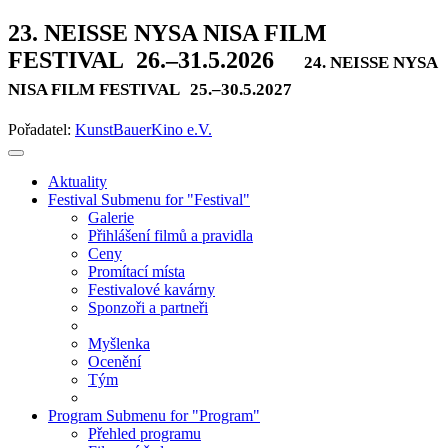
23. NEISSE NYSA NISA FILM
FESTIVAL
26.–31.5.2026
24. NEISSE NYSA
NISA FILM FESTIVAL
25.–30.5.2027
Pořadatel:
KunstBauerKino e.V.
Aktuality
Festival
Submenu for "Festival"
Galerie
Přihlášení filmů a pravidla
Ceny
Promítací místa
Festivalové kavárny
Sponzoři a partneři
Myšlenka
Ocenění
Tým
Program
Submenu for "Program"
Přehled programu