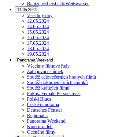
Bautzen/Ebersbach/Weißwasser
14.05.2024
Všechny dny
12.05.2024
14.05.2024
15.05.2024
16.05.2024
17.05.2024
18.05.2024
19.05.2024
Panorama Weekend
Všechny filmové řady
Zahajovací snímek
Soutěž celovečerních hraných filmů
Soutěž dokumentárních snímků
Soutěž krátkých filmů
Fokus: Female Perspectives
Polski Blues
České panorama
Deutsches Fenster
Regionalia
Panorama Weekend
Kino pro děti
Oceněné filmy