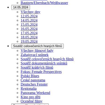
Bautzen/Ebersbach/Weißwasser
14.05.2024
Všechny dny
12.05.2024
14.05.2024
15.05.2024
16.05.2024
17.05.2024
18.05.2024
19.05.2024
Soutěž celovečerních hraných filmů
Všechny filmové řady
Zahajovací snímek
Soutěž celovečerních hraných filmů
Soutěž dokumentárních snímků
Soutěž krátkých filmů
Fokus: Female Perspectives
Polski Blues
České panorama
Deutsches Fenster
Regionalia
Panorama Weekend
Kino pro děti
Oceněné filmy