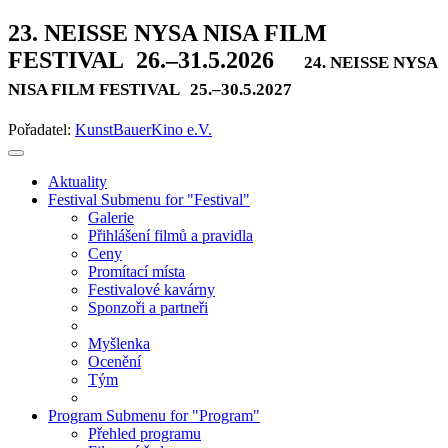
23. NEISSE NYSA NISA FILM
FESTIVAL
26.–31.5.2026
24. NEISSE NYSA
NISA FILM FESTIVAL
25.–30.5.2027
Pořadatel:
KunstBauerKino e.V.
Aktuality
Festival
Submenu for "Festival"
Galerie
Přihlášení filmů a pravidla
Ceny
Promítací místa
Festivalové kavárny
Sponzoři a partneři
Myšlenka
Ocenění
Tým
Program
Submenu for "Program"
Přehled programu