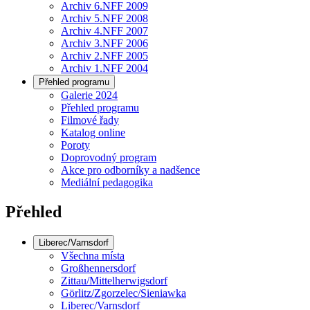
Archiv 6.NFF 2009
Archiv 5.NFF 2008
Archiv 4.NFF 2007
Archiv 3.NFF 2006
Archiv 2.NFF 2005
Archiv 1.NFF 2004
Přehled programu
Galerie 2024
Přehled programu
Filmové řady
Katalog online
Poroty
Doprovodný program
Akce pro odborníky a nadšence
Mediální pedagogika
Přehled
Liberec/Varnsdorf
Všechna místa
Großhennersdorf
Zittau/Mittelherwigsdorf
Görlitz/Zgorzelec/Sieniawka
Liberec/Varnsdorf