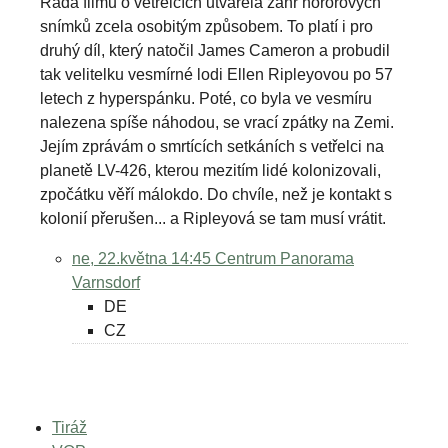
Řada filmů o vetřelcích utvářela žánr hororových
snímků zcela osobitým způsobem. To platí i pro
druhý díl, který natočil James Cameron a probudil
tak velitelku vesmírné lodi Ellen Ripleyovou po 57
letech z hyperspánku. Poté, co byla ve vesmíru
nalezena spíše náhodou, se vrací zpátky na Zemi.
Jejím zprávám o smrtících setkáních s vetřelci na
planetě LV-426, kterou mezitím lidé kolonizovali,
zpočátku věří málokdo. Do chvíle, než je kontakt s
kolonií přerušen... a Ripleyová se tam musí vrátit.
ne, 22.května 14:45
Centrum Panorama
Varnsdorf
DE
CZ
Tiráž