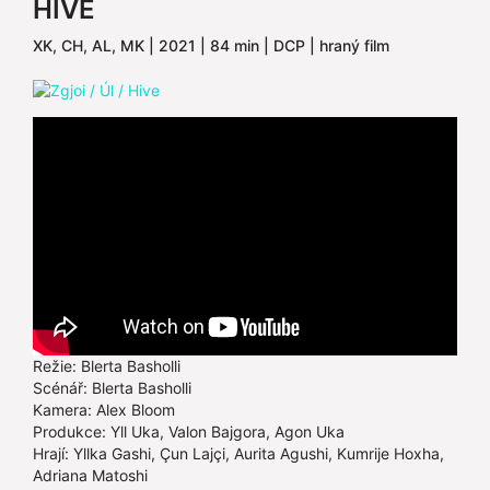
HIVE
XK, CH, AL, MK | 2021 | 84 min | DCP | hraný film
Režie: Blerta Basholli
Scénář: Blerta Basholli
Kamera: Alex Bloom
Produkce: Yll Uka, Valon Bajgora, Agon Uka
Hrají: Yllka Gashi, Çun Lajçi, Aurita Agushi, Kumrije Hoxha,
Adriana Matoshi