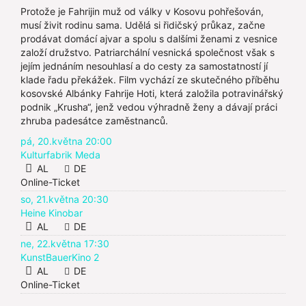
Protože je Fahrijin muž od války v Kosovu pohřešován,
musí živit rodinu sama. Udělá si řidičský průkaz, začne
prodávat domácí ajvar a spolu s dalšími ženami z vesnice
založí družstvo. Patriarchální vesnická společnost však s
jejím jednáním nesouhlasí a do cesty za samostatností jí
klade řadu překážek. Film vychází ze skutečného příběhu
kosovské Albánky Fahrije Hoti, která založila potravinářský
podnik „Krusha“, jenž vedou výhradně ženy a dávají práci
zhruba padesátce zaměstnanců.
pá, 20.května 20:00
Kulturfabrik Meda
AL
DE
Online-Ticket
so, 21.května 20:30
Heine Kinobar
AL
DE
ne, 22.května 17:30
KunstBauerKino 2
AL
DE
Online-Ticket