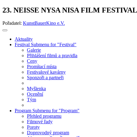
23. NEISSE NYSA NISA FILM FESTIVA
Pořadatel:
KunstBauerKino e.V.
Aktuality
Festival
Submenu for "Festival"
Galerie
Přihlášení filmů a pravidla
Ceny
Promítací místa
Festivalové kavárny
Sponzoři a partneři
Myšlenka
Ocenění
Tým
Program
Submenu for "Program"
Přehled programu
Filmové řady
Poroty
Doprovodný program