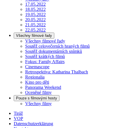
17.05.2022
18.05.2022
19.05.2022
20.05.2022
21.05.2022
22.05.2022
Všechny filmové řady
Všechny filmové řady
Soutěž celovečerních hraných filmů
Soutěž dokumentárních snímků
Soutěž krátkých filmů
Fokus: Family Affairs
Cinemascope
Retrospektiva: Katharina Thalbach
Regionalia
Kino pro děti
Panorama Weekend
Oceněné filmy
Pouze s filmovými hosty
Všechny filmy
Tiráž
VOP
Datenschutzerklärung