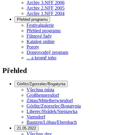
Archiv 3.NFF 2006
Archiv 2.NFF 2005
Archiv 1.NFF 2004
Přehled programu
Festivalgalerie
Přehled programu
Filmové řady
Katalog online
Poroty
Doprovodný program
... a kromě toho
Přehled
Görlitz/Zgorzelec/Bogatynia
Všechna místa
Großhennersdorf
Zittau/Mittelherwigsdorf
Görlitz/Zgorzelec/Bogatynia
Liberec/Hrádek/Sieniawka
Varnsdorf
Bautzen/Löbau/Ebersbach
21.05.2022
Všechny dny