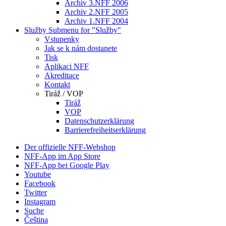
Archiv 3.NFF 2006
Archiv 2.NFF 2005
Archiv 1.NFF 2004
Služby
Submenu for "Služby"
Vstupenky
Jak se k nám dostanete
Tisk
Aplikaci NFF
Akreditace
Kontakt
Tiráž / VOP
Tiráž
VOP
Datenschutzerklärung
Barrierefreiheitserklärung
Der offizielle NFF-Webshop
NFF-App im App Store
NFF-App bei Google Play
Youtube
Facebook
Twitter
Instagram
Suche
Čeština