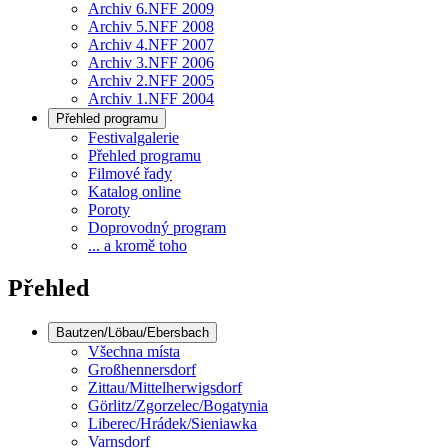
Archiv 6.NFF 2009
Archiv 5.NFF 2008
Archiv 4.NFF 2007
Archiv 3.NFF 2006
Archiv 2.NFF 2005
Archiv 1.NFF 2004
Přehled programu
Festivalgalerie
Přehled programu
Filmové řady
Katalog online
Poroty
Doprovodný program
... a kromě toho
Přehled
Bautzen/Löbau/Ebersbach
Všechna místa
Großhennersdorf
Zittau/Mittelherwigsdorf
Görlitz/Zgorzelec/Bogatynia
Liberec/Hrádek/Sieniawka
Varnsdorf