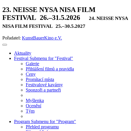
23. NEISSE NYSA NISA FILM
FESTIVAL
26.–31.5.2026
24. NEISSE NYSA
NISA FILM FESTIVAL
25.–30.5.2027
Pořadatel:
KunstBauerKino e.V.
Aktuality
Festival
Submenu for "Festival"
Galerie
Přihlášení filmů a pravidla
Ceny
Promítací místa
Festivalové kavárny
Sponzoři a partneři
Myšlenka
Ocenění
Tým
Program
Submenu for "Program"
Přehled programu