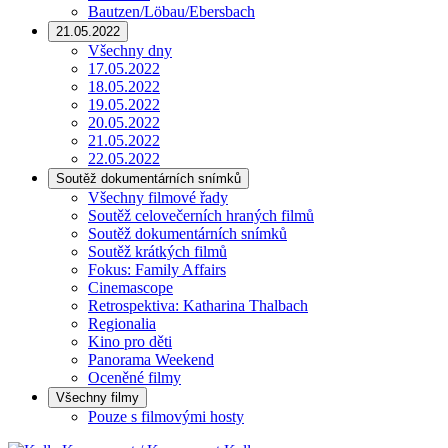
Bautzen/Löbau/Ebersbach
21.05.2022
Všechny dny
17.05.2022
18.05.2022
19.05.2022
20.05.2022
21.05.2022
22.05.2022
Soutěž dokumentárních snímků
Všechny filmové řady
Soutěž celovečerních hraných filmů
Soutěž dokumentárních snímků
Soutěž krátkých filmů
Fokus: Family Affairs
Cinemascope
Retrospektiva: Katharina Thalbach
Regionalia
Kino pro děti
Panorama Weekend
Oceněné filmy
Všechny filmy
Pouze s filmovými hosty