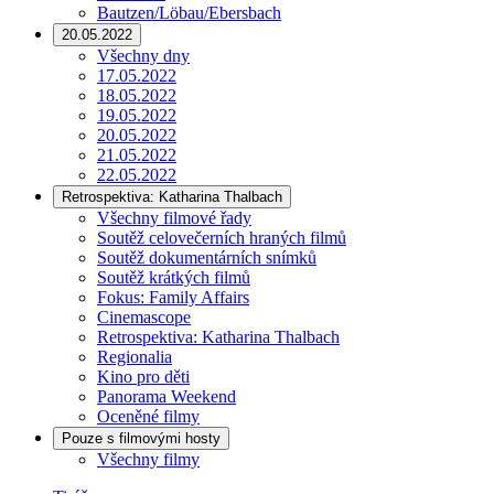
Bautzen/Löbau/Ebersbach
20.05.2022
Všechny dny
17.05.2022
18.05.2022
19.05.2022
20.05.2022
21.05.2022
22.05.2022
Retrospektiva: Katharina Thalbach
Všechny filmové řady
Soutěž celovečerních hraných filmů
Soutěž dokumentárních snímků
Soutěž krátkých filmů
Fokus: Family Affairs
Cinemascope
Retrospektiva: Katharina Thalbach
Regionalia
Kino pro děti
Panorama Weekend
Oceněné filmy
Pouze s filmovými hosty
Všechny filmy