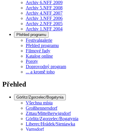
Archiv 6.NFF 2009
Archiv 5.NFF 2008
Archiv 4.NFF 2007
Archiv 3.NFF 2006
Archiv 2.NFF 2005
Archiv 1.NFF 2004
Přehled programu
Festivalgalerie
Přehled programu
Filmové řady
Katalog online
Poroty
Doprovodný program
... a kromě toho
Přehled
Görlitz/Zgorzelec/Bogatynia
Všechna místa
Großhennersdorf
Zittau/Mittelherwigsdorf
Görlitz/Zgorzelec/Bogatynia
Liberec/Hrádek/Sieniawka
Varnsdorf