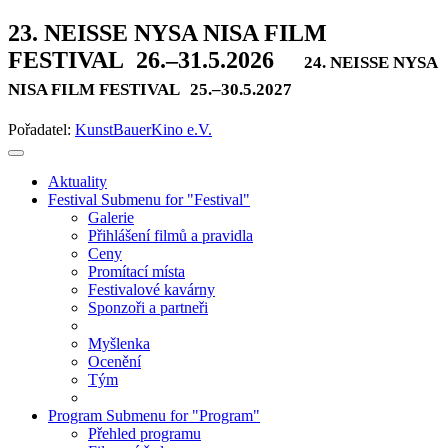
23. NEISSE NYSA NISA FILM
FESTIVAL
26.–31.5.2026
24. NEISSE NYSA
NISA FILM FESTIVAL
25.–30.5.2027
Pořadatel:
KunstBauerKino e.V.
Aktuality
Festival
Submenu for "Festival"
Galerie
Přihlášení filmů a pravidla
Ceny
Promítací místa
Festivalové kavárny
Sponzoři a partneři
Myšlenka
Ocenění
Tým
Program
Submenu for "Program"
Přehled programu