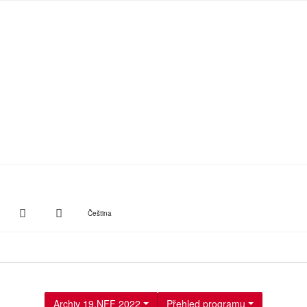
witter
Instagram
Suche
Čeština
Archiv 19.NFF 2022
Přehled programu