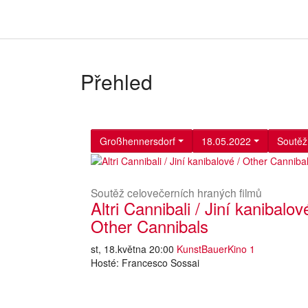
Přehled
Großhennersdorf
18.05.2022
Soutěž
Soutěž celovečerních hraných filmů
Altri Cannibali / Jiní kanibalov
Other Cannibals
st, 18.května 20:00
KunstBauerKino 1
Hosté: Francesco Sossai