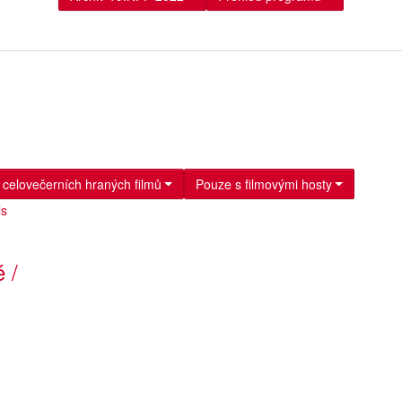
 celovečerních hraných filmů
Pouze s filmovými hosty
é /