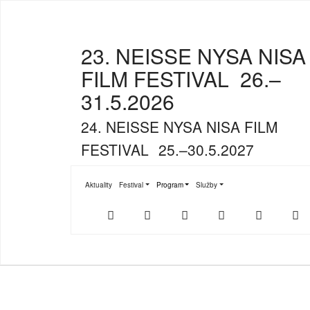
23. NEISSE NYSA NISA
FILM FESTIVAL
26.–
31.5.2026
24. NEISSE NYSA NISA FILM
FESTIVAL
25.–30.5.2027
Aktuality
Festival
Program
Služby
Submenu for "Festival"
Submenu for "Program"
Submenu for "Služby"
Der
NFF-
NFF-
Youtube
Facebook
T
offizielle
App
App
NFF-
im
bei
Webshop
App
Google
Store
Play