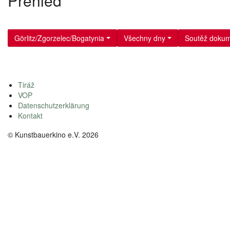
Přehled
Görlitz/Zgorzelec/Bogatynia
Všechny dny
Soutěž dokum
Tiráž
VOP
Datenschutzerklärung
Kontakt
© Kunstbauerkino e.V. 2026