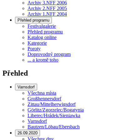
Archiv 3.NFF 2006
Archiv 2.NFF 2005
Archiv 1.NFF 2004
Přehled programu
Festivalgalerie
Přehled programu
Katalog online
Kategorie
Poroty
Doprovodný program
... a kromě toho
Přehled
Varnsdorf
Všechna místa
Großhennersdorf
Zittau/Mittelherwigsdorf
Görlitz/Zgorzelec/Bogatynia
Liberec/Hrádek/Sieniawka
Varnsdorf
Bautzen/Löbau/Ebersbach
26.09.2020
Všechny dny