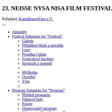
23. NEISSE NYSA NISA FILM FESTIVA
Pořadatel:
KunstBauerKino e.V.
Aktuality
Festival
Submenu for "Festival"
Galerie
Přihlášení filmů a pravidla
Ceny
Promítací místa
Festivalové kavárny
Sponzoři a partneři
Myšlenka
Ocenění
Tým
Program
Submenu for "Program"
Přehled programu
Filmové řady
Poroty
Doprovodný program