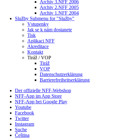
Archiv 3.NFF 2006
Archiv 2.NFF 2005
Archiv 1.NFF 2004
Služby
Submenu for "Služby"
Vstupenky
Jak se k nám dostanete
Tisk
Aplikaci NFF
Akreditace
Kontakt
Tiráž / VOP
Tiráž
VOP
Datenschutzerklärung
Barrierefreiheitserklärung
Der offizielle NFF-Webshop
NFF-App im App Store
NFF-App bei Google Play
Youtube
Facebook
Twitter
Instagram
Suche
Čeština