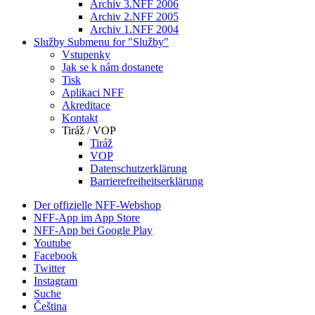
Archiv 3.NFF 2006
Archiv 2.NFF 2005
Archiv 1.NFF 2004
Služby
Submenu for "Služby"
Vstupenky
Jak se k nám dostanete
Tisk
Aplikaci NFF
Akreditace
Kontakt
Tiráž / VOP
Tiráž
VOP
Datenschutzerklärung
Barrierefreiheitserklärung
Der offizielle NFF-Webshop
NFF-App im App Store
NFF-App bei Google Play
Youtube
Facebook
Twitter
Instagram
Suche
Čeština