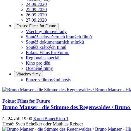
24.09.2020
25.09.2020
26.09.2020
27.09.2020
Fokus: Films for Future
Všechny filmové řady
Soutěž celovečerních hraných filmů
Soutěž dokumentárních snímků
Soutěž krátkých filmů
Fokus: Films for Future
Regionalia speciál
Kino pro děti
Oceněné filmy
Všechny filmy
Pouze s filmovými hosty
Fokus: Films for Future
Bruno Manser - die Stimme des Regenwaldes / Bruno 
čt, 24.září 19:00
KunstBauerKino 1
Hosté: Sven Schelker oder Matthias Reisser