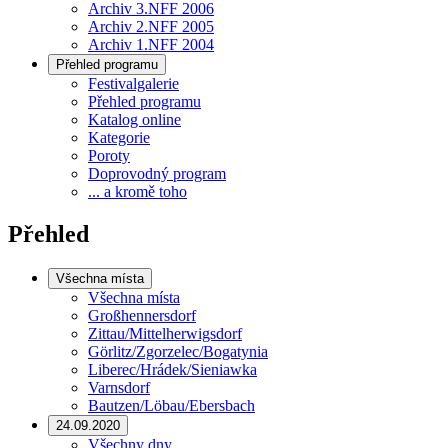
Archiv 3.NFF 2006
Archiv 2.NFF 2005
Archiv 1.NFF 2004
Přehled programu
Festivalgalerie
Přehled programu
Katalog online
Kategorie
Poroty
Doprovodný program
... a kromě toho
Přehled
Všechna místa
Všechna místa
Großhennersdorf
Zittau/Mittelherwigsdorf
Görlitz/Zgorzelec/Bogatynia
Liberec/Hrádek/Sieniawka
Varnsdorf
Bautzen/Löbau/Ebersbach
24.09.2020
Všechny dny