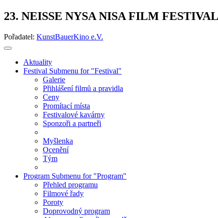
23. NEISSE NYSA NISA FILM FESTIVA
Pořadatel:
KunstBauerKino e.V.
Aktuality
Festival
Submenu for "Festival"
Galerie
Přihlášení filmů a pravidla
Ceny
Promítací místa
Festivalové kavárny
Sponzoři a partneři
Myšlenka
Ocenění
Tým
Program
Submenu for "Program"
Přehled programu
Filmové řady
Poroty
Doprovodný program