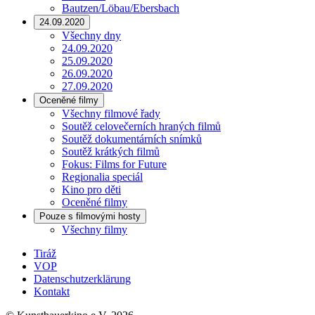
Bautzen/Löbau/Ebersbach
24.09.2020
Všechny dny
24.09.2020
25.09.2020
26.09.2020
27.09.2020
Oceněné filmy
Všechny filmové řady
Soutěž celovečerních hraných filmů
Soutěž dokumentárních snímků
Soutěž krátkých filmů
Fokus: Films for Future
Regionalia speciál
Kino pro děti
Oceněné filmy
Pouze s filmovými hosty
Všechny filmy
Tiráž
VOP
Datenschutzerklärung
Kontakt