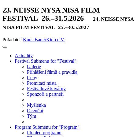
23. NEISSE NYSA NISA FILM
FESTIVAL
26.–31.5.2026
24. NEISSE NYSA
NISA FILM FESTIVAL
25.–30.5.2027
Pořadatel:
KunstBauerKino e.V.
Aktuality
Festival
Submenu for "Festival"
Galerie
Přihlášení filmů a pravidla
Ceny
Promítací místa
Festivalové kavárny
Sponzoři a partneři
Myšlenka
Ocenění
Tým
Program
Submenu for "Program"
Přehled programu