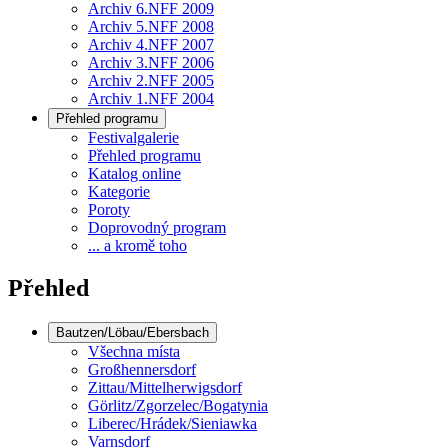
Archiv 6.NFF 2009
Archiv 5.NFF 2008
Archiv 4.NFF 2007
Archiv 3.NFF 2006
Archiv 2.NFF 2005
Archiv 1.NFF 2004
Přehled programu
Festivalgalerie
Přehled programu
Katalog online
Kategorie
Poroty
Doprovodný program
... a kromě toho
Přehled
Bautzen/Löbau/Ebersbach
Všechna místa
Großhennersdorf
Zittau/Mittelherwigsdorf
Görlitz/Zgorzelec/Bogatynia
Liberec/Hrádek/Sieniawka
Varnsdorf