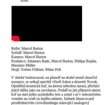
Režie: Marcel Barion
Scénář: Marcel Barion
Kamera: Marcel Barion
Produkce: Johannes Bade, Marcel Barion, Philipp Bojahr,
Massimo Müller
Hrají: Torben Föllmer, Milan Pešl
V daleké budoucnosti, na planetě na druhé straně sluneční
soustavy, se setkají uprchlý vězeň Adem a dezertér Novak.
Opuštěná kosmická loď, na kterou náhodou narazí, přichází
jejich útěku jako na zavolanou. Podaří se jim připravit starou
loď na start jejího posledního letu a zmizí s ní v nekonečném
vesmíru na cestě za lepším místem. Snímek financovaný
prostřednictvím crowdfundingu oslavující analogový