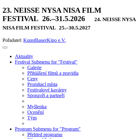
23. NEISSE NYSA NISA FILM
FESTIVAL
26.–31.5.2026
24. NEISSE NYSA
NISA FILM FESTIVAL
25.–30.5.2027
Pořadatel:
KunstBauerKino e.V.
Aktuality
Festival
Submenu for "Festival"
Galerie
Přihlášení filmů a pravidla
Ceny
Promítací místa
Festivalové kavárny
Sponzoři a partneři
Myšlenka
Ocenění
Tým
Program
Submenu for "Program"
Přehled programu