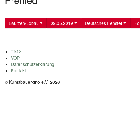
Přehled
Bautzen/Löbau
09.05.2019
Deutsches Fenster
Po
Tiráž
VOP
Datenschutzerklärung
Kontakt
© Kunstbauerkino e.V. 2026