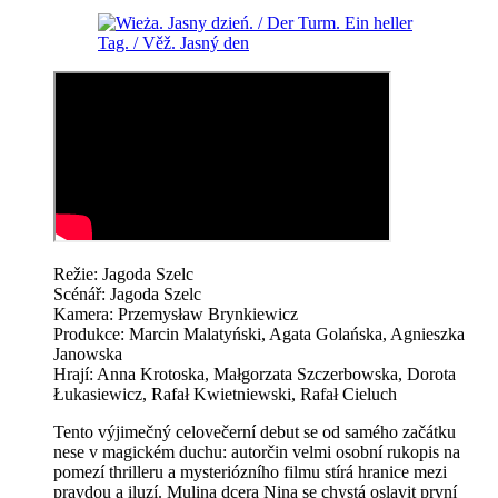
Režie: Jagoda Szelc
Scénář: Jagoda Szelc
Kamera: Przemysław Brynkiewicz
Produkce: Marcin Malatyński, Agata Golańska, Agnieszka
Janowska
Hrají: Anna Krotoska, Małgorzata Szczerbowska, Dorota
Łukasiewicz, Rafał Kwietniewski, Rafał Cieluch
Tento výjimečný celovečerní debut se od samého začátku
nese v magickém duchu: autorčin velmi osobní rukopis na
pomezí thrilleru a mysteriózního filmu stírá hranice mezi
pravdou a iluzí. Mulina dcera Nina se chystá oslavit první