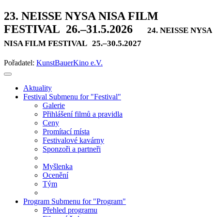
23. NEISSE NYSA NISA FILM
FESTIVAL
26.–31.5.2026
24. NEISSE NYSA
NISA FILM FESTIVAL
25.–30.5.2027
Pořadatel:
KunstBauerKino e.V.
Aktuality
Festival
Submenu for "Festival"
Galerie
Přihlášení filmů a pravidla
Ceny
Promítací místa
Festivalové kavárny
Sponzoři a partneři
Myšlenka
Ocenění
Tým
Program
Submenu for "Program"
Přehled programu