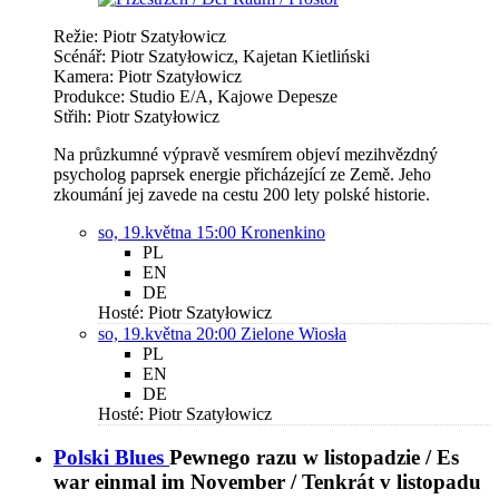
Režie: Piotr Szatyłowicz
Scénář: Piotr Szatyłowicz, Kajetan Kietliński
Kamera: Piotr Szatyłowicz
Produkce: Studio E/A, Kajowe Depesze
Střih: Piotr Szatyłowicz
Na průzkumné výpravě vesmírem objeví mezihvězdný
psycholog paprsek energie přicházející ze Země. Jeho
zkoumání jej zavede na cestu 200 lety polské historie.
so, 19.května 15:00
Kronenkino
PL
EN
DE
Hosté: Piotr Szatyłowicz
so, 19.května 20:00
Zielone Wiosła
PL
EN
DE
Hosté: Piotr Szatyłowicz
Polski Blues
Pewnego razu w listopadzie / Es
war einmal im November / Tenkrát v listopadu