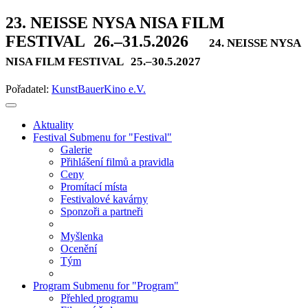
23. NEISSE NYSA NISA FILM
FESTIVAL
26.–31.5.2026
24. NEISSE NYSA
NISA FILM FESTIVAL
25.–30.5.2027
Pořadatel:
KunstBauerKino e.V.
Aktuality
Festival
Submenu for "Festival"
Galerie
Přihlášení filmů a pravidla
Ceny
Promítací místa
Festivalové kavárny
Sponzoři a partneři
Myšlenka
Ocenění
Tým
Program
Submenu for "Program"
Přehled programu