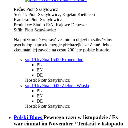
Režie: Piotr Szatyłowicz
Scénář: Piotr Szatyłowicz, Kajetan Kietliński
Kamera: Piotr Szatyłowicz
Produkce: Studio E/A, Kajowe Depesze
Střih: Piotr Szatyłowicz
Na průzkumné výpravě vesmírem objeví mezihvězdný
psycholog paprsek energie přicházející ze Země. Jeho
zkoumání jej zavede na cestu 200 lety polské historie.
so, 19.května 15:00
Kronenkino
PL
EN
DE
Hosté: Piotr Szatyłowicz
so, 19.května 20:00
Zielone Wiosła
PL
EN
DE
Hosté: Piotr Szatyłowicz
Polski Blues
Pewnego razu w listopadzie / Es
war einmal im November / Tenkrát v listopadu