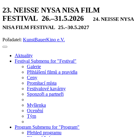
23. NEISSE NYSA NISA FILM
FESTIVAL
26.–31.5.2026
24. NEISSE NYSA
NISA FILM FESTIVAL
25.–30.5.2027
Pořadatel:
KunstBauerKino e.V.
Aktuality
Festival
Submenu for "Festival"
Galerie
Přihlášení filmů a pravidla
Ceny
Promítací místa
Festivalové kavárny
Sponzoři a partneři
Myšlenka
Ocenění
Tým
Program
Submenu for "Program"
Přehled programu