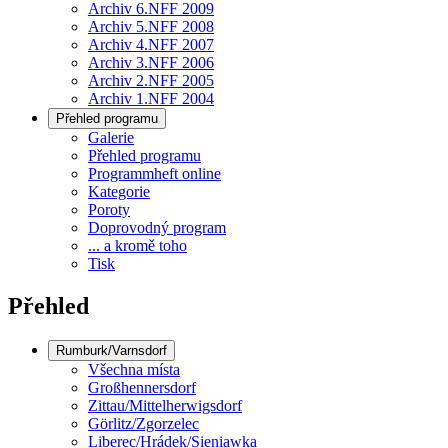
Archiv 6.NFF 2009
Archiv 5.NFF 2008
Archiv 4.NFF 2007
Archiv 3.NFF 2006
Archiv 2.NFF 2005
Archiv 1.NFF 2004
Přehled programu
Galerie
Přehled programu
Programmheft online
Kategorie
Poroty
Doprovodný program
... a kromě toho
Tisk
Přehled
Rumburk/Varnsdorf
Všechna místa
Großhennersdorf
Zittau/Mittelherwigsdorf
Görlitz/Zgorzelec
Liberec/Hrádek/Sieniawka