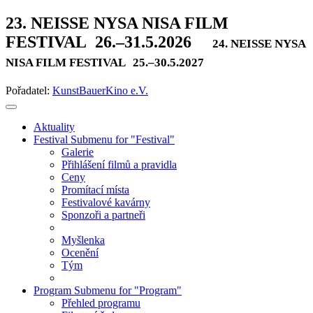
23. NEISSE NYSA NISA FILM
FESTIVAL
26.–31.5.2026
24. NEISSE NYSA
NISA FILM FESTIVAL
25.–30.5.2027
Pořadatel:
KunstBauerKino e.V.
Aktuality
Festival
Submenu for "Festival"
Galerie
Přihlášení filmů a pravidla
Ceny
Promítací místa
Festivalové kavárny
Sponzoři a partneři
Myšlenka
Ocenění
Tým
Program
Submenu for "Program"
Přehled programu