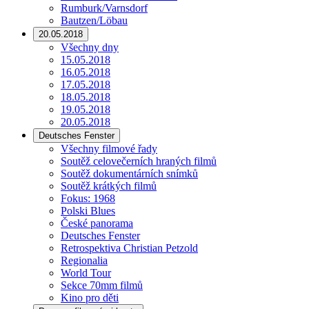
Rumburk/Varnsdorf
Bautzen/Löbau
20.05.2018
Všechny dny
15.05.2018
16.05.2018
17.05.2018
18.05.2018
19.05.2018
20.05.2018
Deutsches Fenster
Všechny filmové řady
Soutěž celovečerních hraných filmů
Soutěž dokumentárních snímků
Soutěž krátkých filmů
Fokus: 1968
Polski Blues
České panorama
Deutsches Fenster
Retrospektiva Christian Petzold
Regionalia
World Tour
Sekce 70mm filmů
Kino pro děti