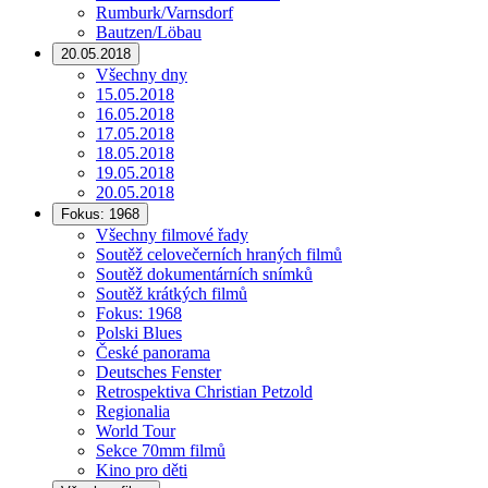
Rumburk/Varnsdorf
Bautzen/Löbau
20.05.2018
Všechny dny
15.05.2018
16.05.2018
17.05.2018
18.05.2018
19.05.2018
20.05.2018
Fokus: 1968
Všechny filmové řady
Soutěž celovečerních hraných filmů
Soutěž dokumentárních snímků
Soutěž krátkých filmů
Fokus: 1968
Polski Blues
České panorama
Deutsches Fenster
Retrospektiva Christian Petzold
Regionalia
World Tour
Sekce 70mm filmů
Kino pro děti