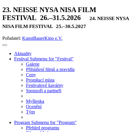
23. NEISSE NYSA NISA FILM
FESTIVAL
26.–31.5.2026
24. NEISSE NYSA
NISA FILM FESTIVAL
25.–30.5.2027
Pořadatel:
KunstBauerKino e.V.
Aktuality
Festival
Submenu for "Festival"
Galerie
Přihlášení filmů a pravidla
Ceny
Promítací místa
Festivalové kavárny
Sponzoři a partneři
Myšlenka
Ocenění
Tým
Program
Submenu for "Program"
Přehled programu