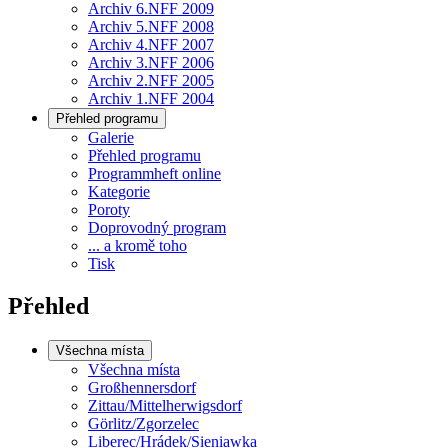
Archiv 6.NFF 2009
Archiv 5.NFF 2008
Archiv 4.NFF 2007
Archiv 3.NFF 2006
Archiv 2.NFF 2005
Archiv 1.NFF 2004
Přehled programu
Galerie
Přehled programu
Programmheft online
Kategorie
Poroty
Doprovodný program
... a kromě toho
Tisk
Přehled
Všechna místa
Všechna místa
Großhennersdorf
Zittau/Mittelherwigsdorf
Görlitz/Zgorzelec
Liberec/Hrádek/Sieniawka