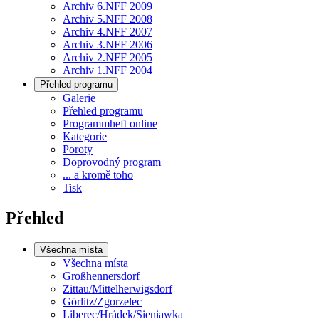
Archiv 6.NFF 2009
Archiv 5.NFF 2008
Archiv 4.NFF 2007
Archiv 3.NFF 2006
Archiv 2.NFF 2005
Archiv 1.NFF 2004
Přehled programu
Galerie
Přehled programu
Programmheft online
Kategorie
Poroty
Doprovodný program
... a kromě toho
Tisk
Přehled
Všechna místa
Všechna místa
Großhennersdorf
Zittau/Mittelherwigsdorf
Görlitz/Zgorzelec
Liberec/Hrádek/Sieniawka