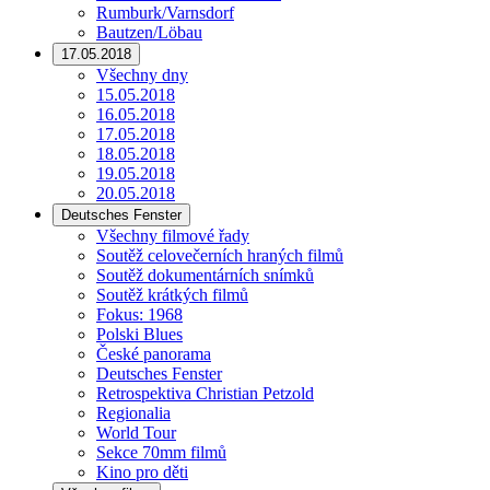
Rumburk/Varnsdorf
Bautzen/Löbau
17.05.2018
Všechny dny
15.05.2018
16.05.2018
17.05.2018
18.05.2018
19.05.2018
20.05.2018
Deutsches Fenster
Všechny filmové řady
Soutěž celovečerních hraných filmů
Soutěž dokumentárních snímků
Soutěž krátkých filmů
Fokus: 1968
Polski Blues
České panorama
Deutsches Fenster
Retrospektiva Christian Petzold
Regionalia
World Tour
Sekce 70mm filmů
Kino pro děti