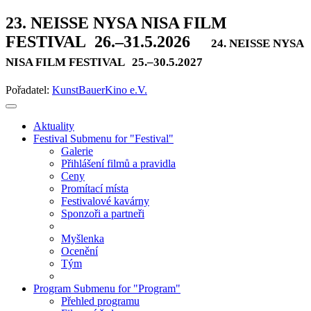
23. NEISSE NYSA NISA FILM
FESTIVAL
26.–31.5.2026
24. NEISSE NYSA
NISA FILM FESTIVAL
25.–30.5.2027
Pořadatel:
KunstBauerKino e.V.
Aktuality
Festival
Submenu for "Festival"
Galerie
Přihlášení filmů a pravidla
Ceny
Promítací místa
Festivalové kavárny
Sponzoři a partneři
Myšlenka
Ocenění
Tým
Program
Submenu for "Program"
Přehled programu