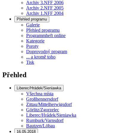
Archiv 3.NFF 2006
Archiv 2.NFF 2005
Archiv 1.NFF 2004
Přehled programu
Galerie
Přehled programu
Programmheft online
Kategorie
Poroty
Doprovodný program
... a kromě toho
Tisk
Přehled
Liberec/Hrádek/Sieniawka
Všechna místa
Großhennersdorf
Zittau/Mittelherwigsdorf
Görlitz/Zgorzelec
Liberec/Hrádek/Sieniawka
Rumburk/Varnsdorf
Bautzen/Löbau
16.05.2018