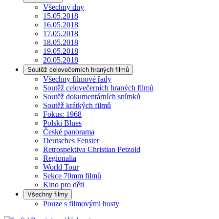
Všechny dny
15.05.2018
16.05.2018
17.05.2018
18.05.2018
19.05.2018
20.05.2018
Soutěž celovečerních hraných filmů
Všechny filmové řady
Soutěž celovečerních hraných filmů
Soutěž dokumentárních snímků
Soutěž krátkých filmů
Fokus: 1968
Polski Blues
České panorama
Deutsches Fenster
Retrospektiva Christian Petzold
Regionalia
World Tour
Sekce 70mm filmů
Kino pro děti
Všechny filmy
Pouze s filmovými hosty