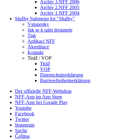
Archiv 3.NFF 2006
Archiv 2.NFF 2005
Archiv 1.NFF 2004
Služby
Submenu for "Služby"
Vstupenky
Jak se k nám dostanete
Tisk
Aplikaci NFF
Akreditace
Kontakt
Tiráž / VOP
Tiráž
VOP
Datenschutzerklärung
Barrierefreiheitserklärung
Der offizielle NFF-Webshop
NFF-App im App Store
NFF-App bei Google Play
Youtube
Facebook
Twitter
Instagram
Suche
Čeština