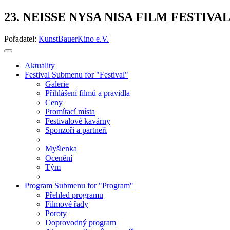
23. NEISSE NYSA NISA FILM FESTIVA
Pořadatel:
KunstBauerKino e.V.
Aktuality
Festival
Submenu for "Festival"
Galerie
Přihlášení filmů a pravidla
Ceny
Promítací místa
Festivalové kavárny
Sponzoři a partneři
Myšlenka
Ocenění
Tým
Program
Submenu for "Program"
Přehled programu
Filmové řady
Poroty
Doprovodný program