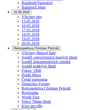
Rumburk/Varnsdorf
Bautzen/Löbau
15.05.2018
Všechny dny
15.05.2018
16.05.2018
17.05.2018
18.05.2018
19.05.2018
20.05.2018
Retrospektiva Christian Petzold
Všechny filmové řady
Soutěž celovečerních hraných filmů
Soutěž dokumentárních snímků
Soutěž krátkých filmů
Fokus: 1968
Polski Blues
České panorama
Deutsches Fenster
Retrospektiva Christian Petzold
Regionalia
World Tour
Sekce 70mm filmů
Kino pro děti