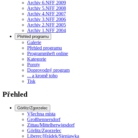
Archiv 6.NFF 2009
Archiv 5.NFF 2008
Archiv 4.NFF 2007
Archiv 3.NFF 2006
Archiv 2.NFF 2005
Archiv 1.NFF 2004
Přehled programu
Galerie
Přehled programu
Programmheft online
Kategorie
Poroty
Doprovodný program
... a kromě toho
Tisk
Přehled
Görlitz/Zgorzelec
Všechna místa
Großhennersdorf
Zittau/Mittelherwigsdorf
Görlitz/Zgorzelec
Liberec/Hrádek/Sieniawka