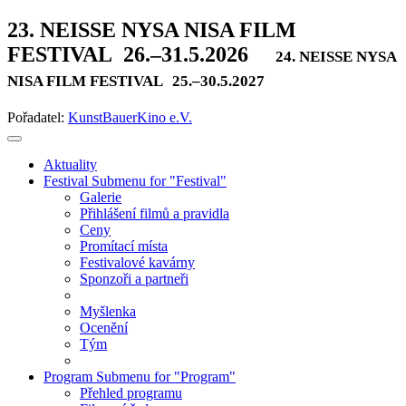
23. NEISSE NYSA NISA FILM
FESTIVAL
26.–31.5.2026
24. NEISSE NYSA
NISA FILM FESTIVAL
25.–30.5.2027
Pořadatel:
KunstBauerKino e.V.
Aktuality
Festival
Submenu for "Festival"
Galerie
Přihlášení filmů a pravidla
Ceny
Promítací místa
Festivalové kavárny
Sponzoři a partneři
Myšlenka
Ocenění
Tým
Program
Submenu for "Program"
Přehled programu