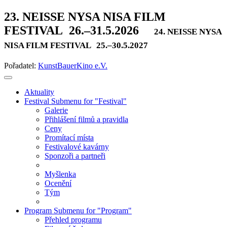
23. NEISSE NYSA NISA FILM
FESTIVAL
26.–31.5.2026
24. NEISSE NYSA
NISA FILM FESTIVAL
25.–30.5.2027
Pořadatel:
KunstBauerKino e.V.
Aktuality
Festival
Submenu for "Festival"
Galerie
Přihlášení filmů a pravidla
Ceny
Promítací místa
Festivalové kavárny
Sponzoři a partneři
Myšlenka
Ocenění
Tým
Program
Submenu for "Program"
Přehled programu