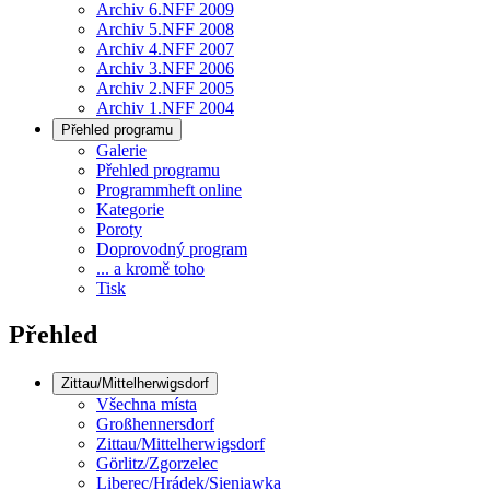
Archiv 6.NFF 2009
Archiv 5.NFF 2008
Archiv 4.NFF 2007
Archiv 3.NFF 2006
Archiv 2.NFF 2005
Archiv 1.NFF 2004
Přehled programu
Galerie
Přehled programu
Programmheft online
Kategorie
Poroty
Doprovodný program
... a kromě toho
Tisk
Přehled
Zittau/Mittelherwigsdorf
Všechna místa
Großhennersdorf
Zittau/Mittelherwigsdorf
Görlitz/Zgorzelec
Liberec/Hrádek/Sieniawka