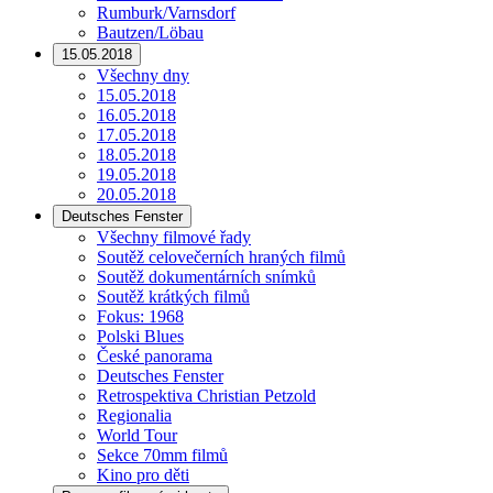
Rumburk/Varnsdorf
Bautzen/Löbau
15.05.2018
Všechny dny
15.05.2018
16.05.2018
17.05.2018
18.05.2018
19.05.2018
20.05.2018
Deutsches Fenster
Všechny filmové řady
Soutěž celovečerních hraných filmů
Soutěž dokumentárních snímků
Soutěž krátkých filmů
Fokus: 1968
Polski Blues
České panorama
Deutsches Fenster
Retrospektiva Christian Petzold
Regionalia
World Tour
Sekce 70mm filmů
Kino pro děti