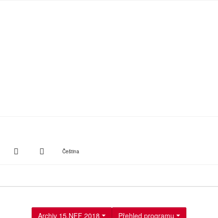
witter
Instagram
Suche
Čeština
Archiv 15.NFF 2018
Přehled programu