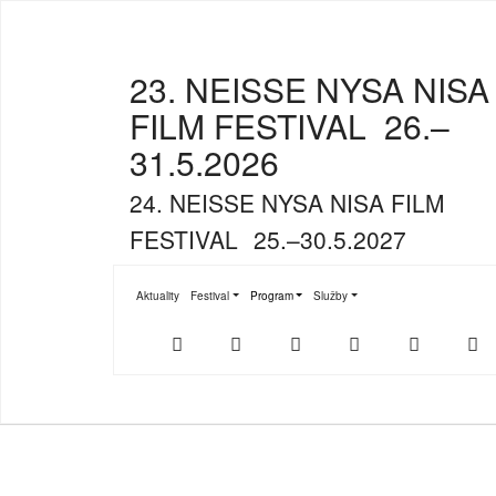
23. NEISSE NYSA NISA
FILM FESTIVAL
26.–
31.5.2026
24. NEISSE NYSA NISA FILM
FESTIVAL
25.–30.5.2027
Aktuality
Festival
Program
Služby
Submenu for "Festival"
Submenu for "Program"
Submenu for "Služby"
Der
NFF-
NFF-
Youtube
Facebook
T
offizielle
App
App
NFF-
im
bei
Webshop
App
Google
Store
Play