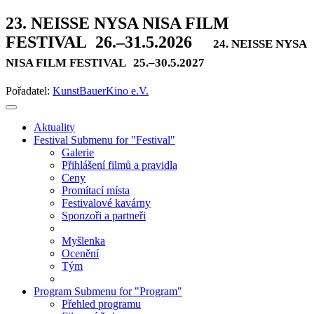
23. NEISSE NYSA NISA FILM
FESTIVAL
26.–31.5.2026
24. NEISSE NYSA
NISA FILM FESTIVAL
25.–30.5.2027
Pořadatel:
KunstBauerKino e.V.
Aktuality
Festival
Submenu for "Festival"
Galerie
Přihlášení filmů a pravidla
Ceny
Promítací místa
Festivalové kavárny
Sponzoři a partneři
Myšlenka
Ocenění
Tým
Program
Submenu for "Program"
Přehled programu