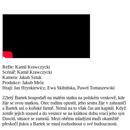
Režie: Kamil Krawczycki
Scénář: Kamil Krawczycki
Kamera: Jakub Sztuk
Produkce: Jakub Mróz
Hrají: Jan Hrynkiewicz, Ewa Skibińska, Paweł Tomaszewski
22letý Bartek hospodaří na malém statku na polském venkově, kde
žije se svou matkou. Otec rodinu opustil, jeho sestra žije v zahraničí
a Bartek sní o koňské farmě. Nemá na to však čas ani kapitál. Když
zemře jejich soused a do vesnice se na krátkou dobu vrací jeho syn
Dawid, situace se zamotá. Mezi oběma mladými muži okamžitě
přeskočí jiskra a Bartek se musí rozhodnout o své budoucnosti.