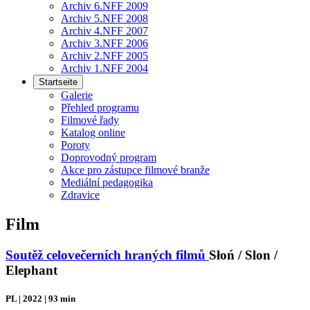
Archiv 6.NFF 2009
Archiv 5.NFF 2008
Archiv 4.NFF 2007
Archiv 3.NFF 2006
Archiv 2.NFF 2005
Archiv 1.NFF 2004
Startseite
Galerie
Přehled programu
Filmové řady
Katalog online
Poroty
Doprovodný program
Akce pro zástupce filmové branže
Mediální pedagogika
Zdravice
Film
Soutěž celovečerních hraných filmů
Słoń / Slon /
Elephant
PL | 2022 | 93 min